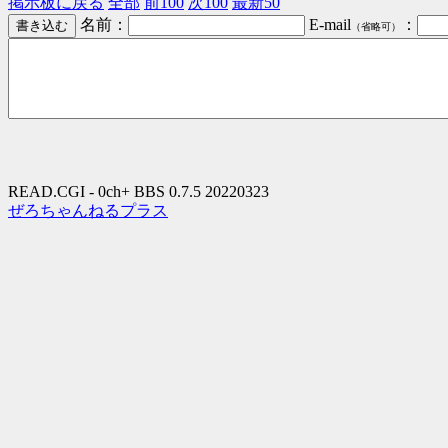
掲示板に戻る
全部
前100
次100
最新50
名前：
E-mail
：
（省略可）
READ.CGI - 0ch+ BBS 0.7.5 20220323
ぜろちゃんねるプラス