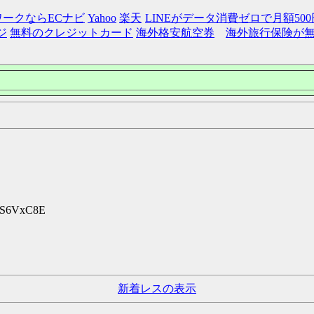
ワークならECナビ
Yahoo
楽天
LINEがデータ消費ゼロで月額50
ジ
無料のクレジットカード
海外格安航空券
海外旅行保険が
:mS6VxC8E
新着レスの表示