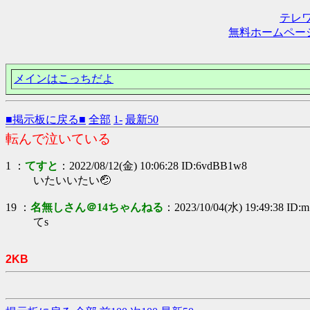
テレ
無料ホームペー
メインはこっちだよ
■掲示板に戻る■
全部
1-
最新50
転んで泣いている
1 ：
てすと
：2022/08/12(金) 10:06:28 ID:6vdBB1w8
いたいいたい🤕
19 ：
名無しさん＠14ちゃんねる
：2023/10/04(水) 19:49:38 ID
てs
2KB