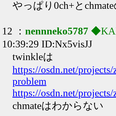
やっぱり0ch+とchmat
12 ：
nennneko5787
◆KA
10:39:29 ID:Nx5visJJ
twinkleは
https://osdn.net/project
problem
https://osdn.net/project
chmateはわからない